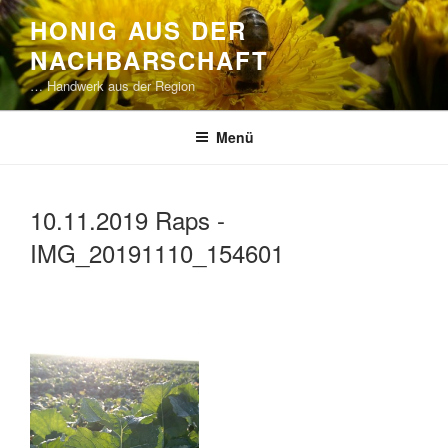
Zum
HONIG AUS DER
Inhalt
NACHBARSCHAFT
springen
… Handwerk aus der Region
Menü
10.11.2019 Raps -
IMG_20191110_154601