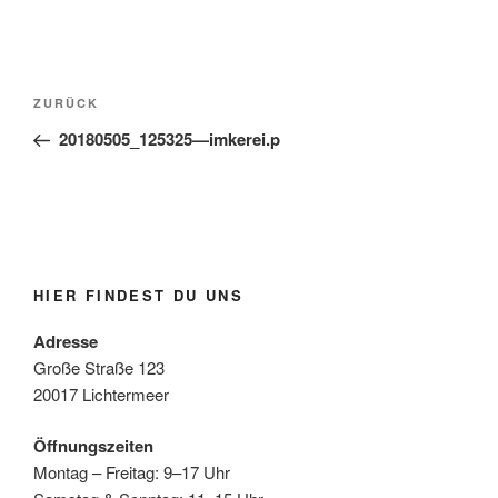
Beitragsnavigation
Vorheriger
ZURÜCK
Beitrag
20180505_125325—imkerei.p
HIER FINDEST DU UNS
Adresse
Große Straße 123
20017 Lichtermeer
Öffnungszeiten
Montag – Freitag: 9–17 Uhr