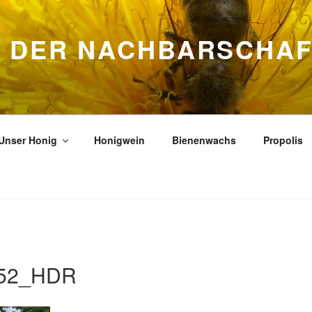
S DER NACHBARSCHA
Unser Honig
Honigwein
Bienenwachs
Propolis
952_HDR