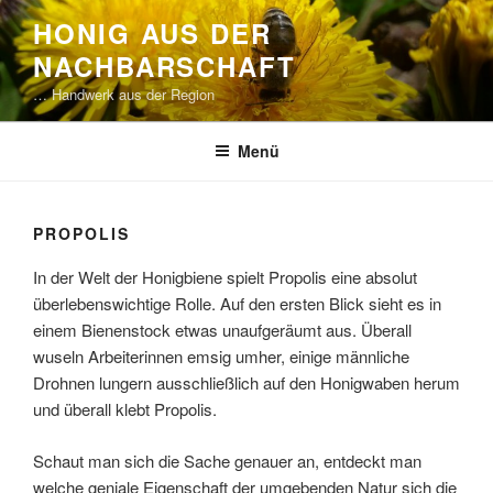
Zum
HONIG AUS DER
Inhalt
NACHBARSCHAFT
springen
… Handwerk aus der Region
Menü
PROPOLIS
In der Welt der Honigbiene spielt Propolis eine absolut
überlebenswichtige Rolle. Auf den ersten Blick sieht es in
einem Bienenstock etwas unaufgeräumt aus. Überall
wuseln Arbeiterinnen emsig umher, einige männliche
Drohnen lungern ausschließlich auf den Honigwaben herum
und überall klebt Propolis.
Schaut man sich die Sache genauer an, entdeckt man
welche geniale Eigenschaft der umgebenden Natur sich die