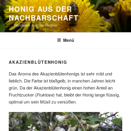
Zum
HONIG AUS DER
Inhalt
NACHBARSCHAFT
springen
… Handwerk aus der Region
Menü
AKAZIENBLÜTENHONIG
Das Aroma des Akazienblütenhonigs ist sehr mild und
lieblich. Die Farbe ist blaßgelb, in manchen Jahren leicht
grün. Da der Akazienblütenhonig einen hohen Anteil an
Fruchtzucker (
Fruktose
) hat, bleibt der Honig lange flüssig,
optimal um sein Müsli zu versüßen.