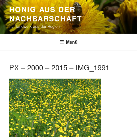
Zum
HONIG AUS DER
Inhalt
NACHBARSCHAFT
springen
… Handwerk aus der Region
Menü
PX – 2000 – 2015 – IMG_1991