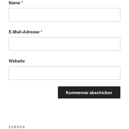
Name
*
E-Mail-Adresse
*
Website
Beitragsnavigation
Vorheriger
ZURÜCK