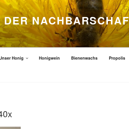
S DER NACHBARSCHA
Unser Honig
Honigwein
Bienenwachs
Propolis
40x