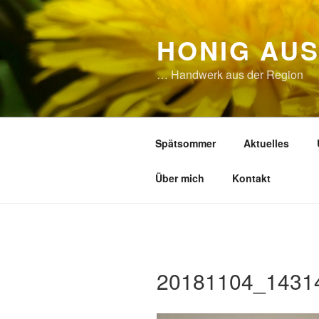
Zum
Inhalt
HONIG AU
springen
… Handwerk aus der Region
Spätsommer
Aktuelles
Über mich
Kontakt
20181104_1431