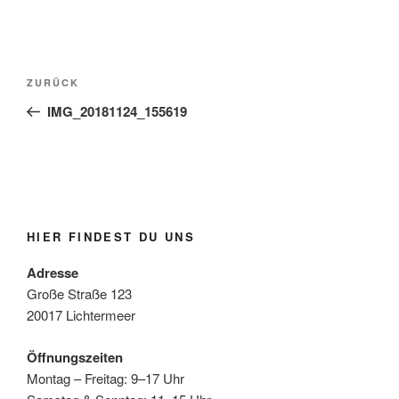
Beitragsnavigation
Vorheriger
ZURÜCK
Beitrag
IMG_20181124_155619
HIER FINDEST DU UNS
Adresse
Große Straße 123
20017 Lichtermeer
Öffnungszeiten
Montag – Freitag: 9–17 Uhr