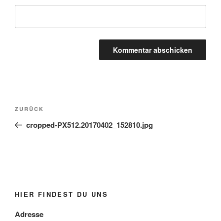
Beitragsnavigation
Vorheriger
ZURÜCK
Beitrag
cropped-PX512.20170402_152810.jpg
HIER FINDEST DU UNS
Adresse