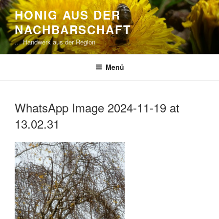
Zum
HONIG AUS DER
Inhalt
NACHBARSCHAFT
springen
… Handwerk aus der Region
Menü
WhatsApp Image 2024-11-19 at
13.02.31