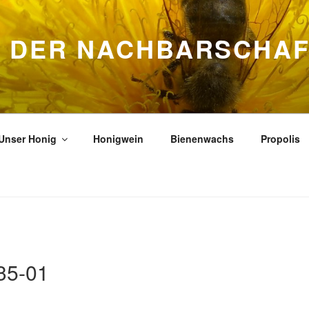
S DER NACHBARSCHA
Unser Honig
Honigwein
Bienenwachs
Propolis
35-01