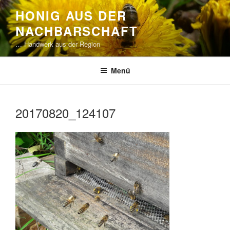
Zum
HONIG AUS DER
Inhalt
NACHBARSCHAFT
springen
… Handwerk aus der Region
Menü
20170820_124107